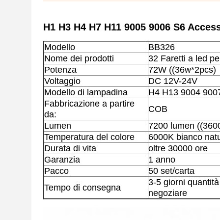
H1 H3 H4 H7 H11 9005 9006 S6 Access
Modello
BB326
Nome dei prodotti
32 Faretti a led pe
Potenza
72W ((36w*2pcs)
Voltaggio
DC 12V-24V
Modello di lampadina
H4 H13 9004 900
Fabbricazione a partire
COB
da:
Lumen
7200 lumen ((360
Temperatura del colore
6000K bianco natu
Durata di vita
oltre 30000 ore
Garanzia
1 anno
Pacco
50 set/carta
3-5 giorni quantit
Tempo di consegna
negoziare