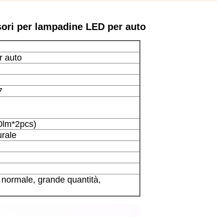
ori per lampadine LED per auto
r auto
7
0lm*2pcs)
rale
à normale, grande quantità,