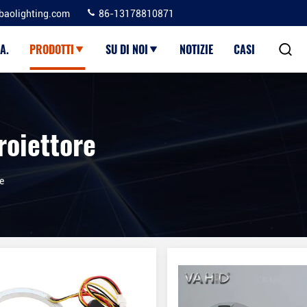
baolighting.com
86-13178810871
A.
PRODOTTI
SU DI NOI
NOTIZIE
CASI
roiettore
e