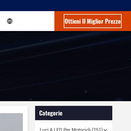
Ottieni Il Miglior Prezzo
Categorie
Luci A LED Per Motocicli
(251)