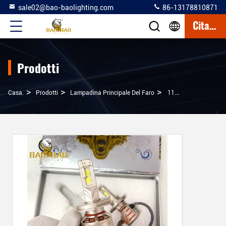
sale02@bao-baolighting.com
86-13178810871
Citazione
Prodotti
>
>
>
Casa.
Prodotti
Lampadina Principale Del Faro
110 Watt H4 9005 9005 H1 H11 Fuoco Alto Fuoco Basso Fuoco Di Auto Far Lampada Di Alluminio Ricambi Auto