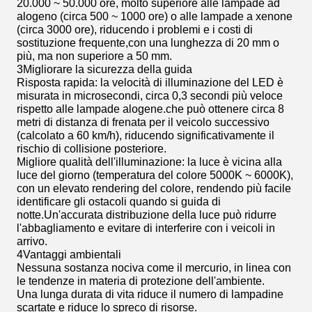
20.000 ~ 50.000 ore, molto superiore alle lampade ad
alogeno (circa 500 ~ 1000 ore) o alle lampade a xenone
(circa 3000 ore), riducendo i problemi e i costi di
sostituzione frequente,con una lunghezza di 20 mm o
più, ma non superiore a 50 mm.
3Migliorare la sicurezza della guida
Risposta rapida: la velocità di illuminazione del LED è
misurata in microsecondi, circa 0,3 secondi più veloce
rispetto alle lampade alogene.che può ottenere circa 8
metri di distanza di frenata per il veicolo successivo
(calcolato a 60 km/h), riducendo significativamente il
rischio di collisione posteriore.
Migliore qualità dell'illuminazione: la luce è vicina alla
luce del giorno (temperatura del colore 5000K ~ 6000K),
con un elevato rendering del colore, rendendo più facile
identificare gli ostacoli quando si guida di
notte.Un'accurata distribuzione della luce può ridurre
l'abbagliamento e evitare di interferire con i veicoli in
arrivo.
4Vantaggi ambientali
Nessuna sostanza nociva come il mercurio, in linea con
le tendenze in materia di protezione dell'ambiente.
Una lunga durata di vita riduce il numero di lampadine
scartate e riduce lo spreco di risorse.