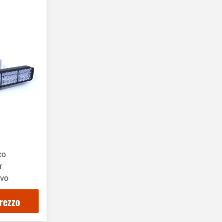
co
r
ivo
prezzo