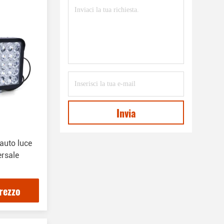
Invia
auto luce
ersale
prezzo