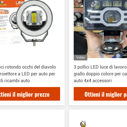
Video
lici rotondo occhi del diavolo
3 pollici LED luce di lavor
roiettore a LED per auto per
giallo doppio colore per c
li ricambi auto
auto 4x4 accessori
tieni il miglior prezzo
Ottieni il miglior 