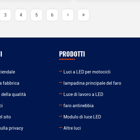
3
4
5
6
I
PRODOTTI
ziendale
Luci a LED per motocicli
la fabbrica
lampadina principale del faro
 della qualità
Luce di lavoro a LED
ci
faro antinebbia
l sito
Modulo di luce LED
sulla privacy
Altre luci