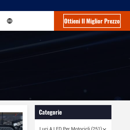
Ottieni Il Miglior Prezzo
Categorie
Luci A LED Per Motocicli
(251)