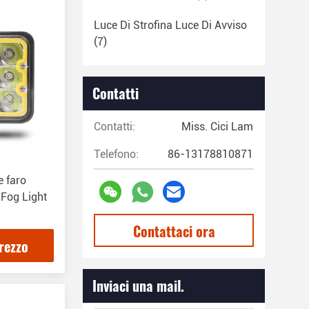
Luce Di Strofina Luce Di Avviso
(7)
Contatti
Contatti:
Miss. Cici Lam
Telefono:
86-13178810871
e faro
 Fog Light
Contattaci ora
prezzo
Inviaci una mail.