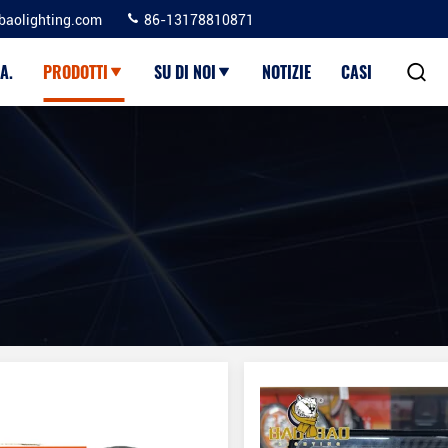
baolighting.com
86-13178810871
A.
PRODOTTI
SU DI NOI
NOTIZIE
CASI