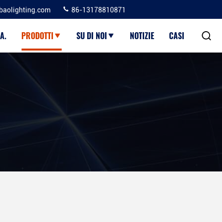
baolighting.com
86-13178810871
A.
PRODOTTI
SU DI NOI
NOTIZIE
CASI