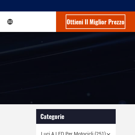
Ottieni Il Miglior Prezzo
Categorie
Luci A LED Per Motocicli
(251)