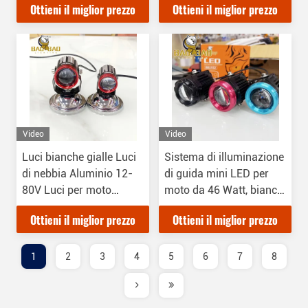
Ottieni il miglior prezzo
Ottieni il miglior prezzo
moto
Video
Video
Luci bianche gialle Luci
Sistema di illuminazione
di nebbia Aluminio 12-
di guida mini LED per
80V Luci per moto
moto da 46 Watt, bianco
BB2514
e giallo a doppio colore,
Ottieni il miglior prezzo
Ottieni il miglior prezzo
12-80V
1
2
3
4
5
6
7
8