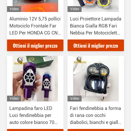
Video
Video
Aluminio 12V 5,75 pollici
Luci Proiettore Lampada
Motociclo Frontale Far
Bianca Gialla RGB Fari
LED Per HONDA CG CN
Nebbia Per Motociclette
GN CD70
Moto
Ottieni il miglior prezzo
Ottieni il miglior prezzo
Video
Video
Lampadina faro LED
Fari fendinebbia a forma
Luci fendinebbia per
di rana con occhi
auto colore bianco 70W
diabolici, bianchi e gialli,
impermeabile
in alluminio, 12-80V, per