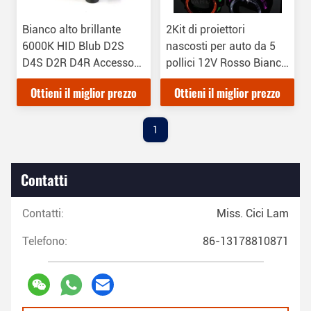
Bianco alto brillante
2Kit di proiettori
6000K HID Blub D2S
nascosti per auto da 5
D4S D2R D4R Accessori
pollici 12V Rosso Bianco
universali per auto
Blu Verde Giallo
Ottieni il miglior prezzo
Ottieni il miglior prezzo
Proiettore Flare Kit
1
Contatti
Contatti:
Miss. Cici Lam
Telefono:
86-13178810871