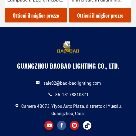
per accessori di camion
bianco di 3,5 pollici
fuoristrada
Lampada a LED a luce di
Ottieni il miglior prezzo
Ottieni il miglior prezzo
nebbia
GUANGZHOU BAOBAO LIGHTING CO., LTD.
sale02@bao-baolighting.com
86-13178810871
Camera 4B073, Yiyou Auto Plaza, distretto di Yuexiu,
Guangzhou, Cina.