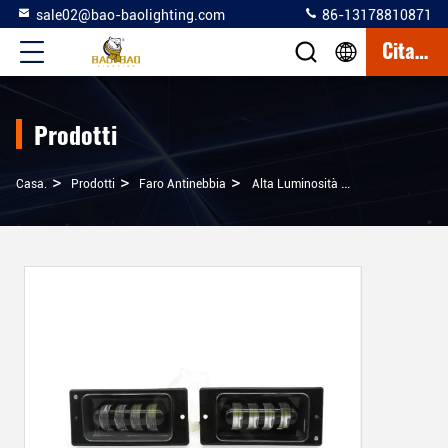
sale02@bao-baolighting.com
86-13178810871
Citazione
Prodotti
>
>
>
Casa.
Prodotti
Faro Antinebbia
Alta Luminosità Bianco Giallo Luce LED Far Per Auto Motocicletta 4 Pollici