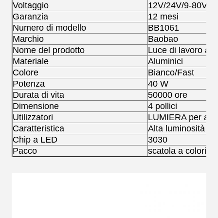
Voltaggio
12V/24V/9-80V
Garanzia
12 mesi
Numero di modello
BB1061
Marchio
Baobao
Nome del prodotto
Luce di lavoro a 
Materiale
Aluminici
Colore
Bianco/Fast
Potenza
40 W
Durata di vita
50000 ore
Dimensione
4 pollici
Utilizzatori
LUMIERA per auto
Caratteristica
Alta luminosità
Chip a LED
3030
Pacco
scatola a colori