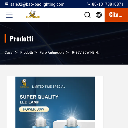
sale02@bao-baolighting.com
86-13178810871
Citazione
Prodotti
>
>
>
Casa.
Prodotti
Faro Antinebbia
9-36V 30W H3 H7 9005 9006 Lampada Universale A LED Per Nebbia Bulb Bianco Blu