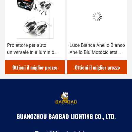
Proiettore per auto
Luce Bianca Anello Bianco
universale in alluminio
Anello Blu Motocicletta
bianco di 3,5 pollici
Tutto alluminio Luci di
Lampada a LED a luce di
nebbia
Ottieni il miglior prezzo
Ottieni il miglior prezzo
nebbia
GUANGZHOU BAOBAO LIGHTING CO., LTD.