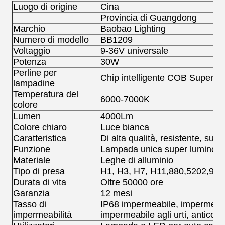
Luogo di origine
Cina
Provincia di Guangdong
Marchio
Baobao Lighting
Numero di modello
BB1209
Voltaggio
9-36V universale
Potenza
30W
Perline per
Chip intelligente COB Super l
lampadine
Temperatura del
6000-7000K
colore
Lumen
4000Lm
Colore chiaro
Luce bianca
Caratteristica
Di alta qualità, resistente, sup
Funzione
Lampada unica super luminos
Materiale
Leghe di alluminio
Tipo di presa
H1, H3, H7, H11,880,5202,900
Durata di vita
Oltre 50000 ore
Garanzia
12 mesi
Tasso di
IP68 impermeabile, impermeabil
impermeabilità
impermeabile agli urti, anticorr