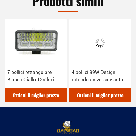
Prodotti simili
7 pollici rettangolare
4 pollici 99W Design
Bianco Giallo 12V luci
rotondo universale auto
luminose di lavoro
luci di lavoro a LED per
universali auto
camion
Ottieni il miglior prezzo
Ottieni il miglior prezzo