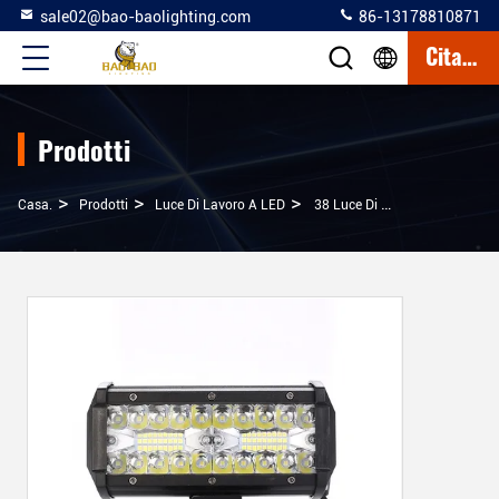
sale02@bao-baolighting.com
86-13178810871
Citazione
Prodotti
>
>
>
Casa.
Prodotti
Luce Di Lavoro A LED
38 Luce Di Lavoro A LED Bianco Giallo Flash 24V Disponibile Far Auto