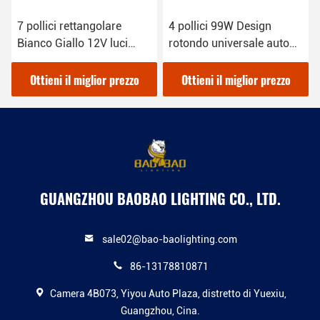
7 pollici rettangolare
4 pollici 99W Design
Bianco Giallo 12V luci
rotondo universale auto
luminose di lavoro
luci di lavoro a LED per
universali auto
camion
Ottieni il miglior prezzo
Ottieni il miglior prezzo
GUANGZHOU BAOBAO LIGHTING CO., LTD.
sale02@bao-baolighting.com
86-13178810871
Camera 4B073, Yiyou Auto Plaza, distretto di Yuexiu,
Guangzhou, Cina.