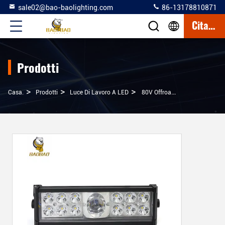
sale02@bao-baolighting.com
86-13178810871
Citazione
Prodotti
>
>
>
Casa.
Prodotti
Luce Di Lavoro A LED
80V Offroad Auto Work Light 40W Rettangolo Bianco Giallo Flash