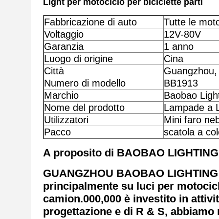
Light per motociclo per biciclette parti
Fabbricazione di auto
Tutte le moto
Voltaggio
12V-80V
Garanzia
1 anno
Luogo di origine
Cina
Città
Guangzhou,
Numero di modello
BB1913
Marchio
Baobao Ligh
Nome del prodotto
Lampade a L
Utilizzatori
Mini faro ne
Pacco
scatola a col
A proposito di BAOBAO LIGHTING
GUANGZHOU BAOBAO LIGHTING CO.L
principalmente su luci per motociclet
camion.000,000 è investito in attivi
progettazione e di R & S, abbiamo n