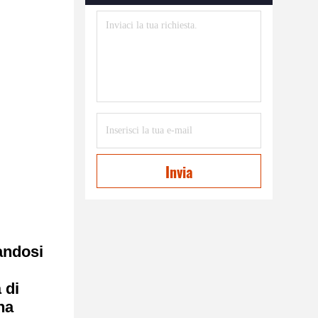
Invia
andosi
 di
ha