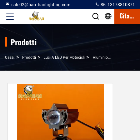
sale02@bao-baolighting.com
86-13178810871
Citazione
Prodotti
>
>
>
Casa.
Prodotti
Luci A LED Per Motocicli
Aluminio 1 Len Occhi Rosso Diavolo Bianco Giallo Lampeggiante 12-80V Mini Driving Light Motociclo Luce Anteriore